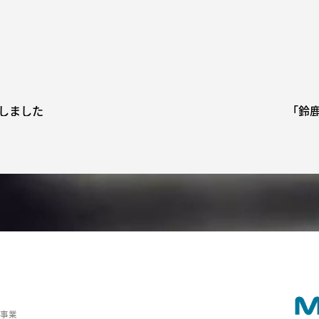
しました
「鈴
の事業