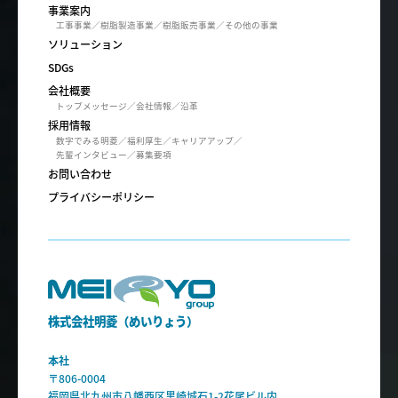
事業案内
工事事業
樹脂製造事業
樹脂販売事業
その他の事業
ソリューション
SDGs
会社概要
トップメッセージ
会社情報
沿革
採用情報
数字でみる明菱
福利厚生
キャリアアップ
先輩インタビュー
募集要項
お問い合わせ
プライバシーポリシー
株式会社明菱（めいりょう）
本社
〒806-0004
福岡県北九州市八幡西区黒崎城石1-2花尾ビル内