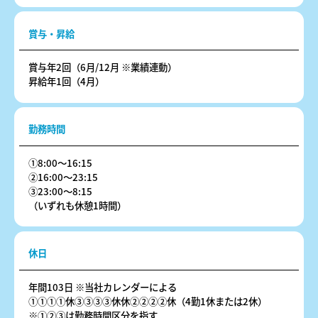
賞与・昇給
賞与年2回（6月/12月 ※業績連動）
昇給年1回（4月）
勤務時間
①8:00～16:15
②16:00～23:15
③23:00～8:15
（いずれも休憩1時間）
休日
年間103日 ※当社カレンダーによる
①①①①休③③③③休休②②②②休（4勤1休または2休）
※①②③は勤務時間区分を指す